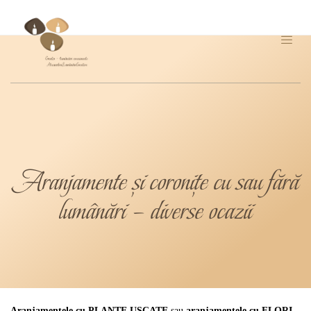
Aranjamente și coronițe cu sau fără
lumânări – diverse ocazii
Aranjamentele cu PLANTE USCATE
sau
aranjamentele cu FLORI